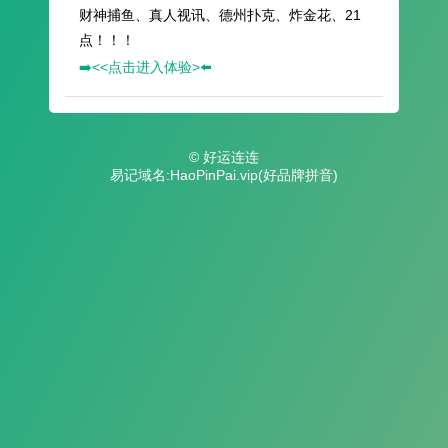
财神捕鱼、真人视讯、德州扑克、炸金花、21
点！！！
➡️<<点击进入体验>⬅️
© 好运连连
易记域名:HaoPinPai.vip(好品牌拼音)